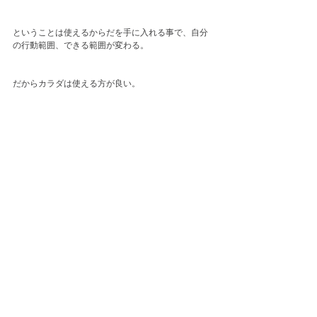
ということは使えるからだを手に入れる事で、自分
の行動範囲、できる範囲が変わる。
だからカラダは使える方が良い。
動かすことの気持ち良さや感情の行き場、人とのコ
ミュニケーション、宇宙とのつながりをしっかり感
じることで得られえるものは大きい。
考えること。
いろんなテーマをいろんな視点から考えるのはとて
も健康的な事だと思う。
そのためのスタミナ作り、人の意見やカラダエネル
ギーの流し方、自分をアンテナに使う方法、これを
探求して行きたい。
’情報だけをキャッチして、’今日の出来事を知る’と