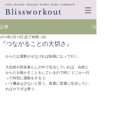
YOGA HEALING TRAINING RETREAT LEARN COMMUNITY
Blissworkout
記事
2014年2月19日
読了時間: 2分
『つながることの大切さ』
からだは運動させなければ鈍感になって行く。
大自然や田舎暮らしの中で生活していれば、自然と
からだを動かすことをしているので特に'どこかへ行
って特別に運動をする’と
いう機会は少ないと思う。普通に普通に生活してい
ればカラダは整う。