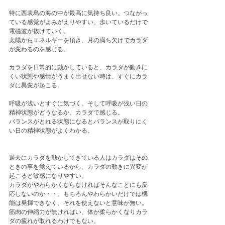
特に西表島の海の中が最高に気持ち良い。つながっ
ている感覚がよみがえりやすい。歩いているだけで
電磁波が抜けていく。
太陽からエネルギーを頂き、月の満ち欠けでカラダ
が変わるのを感じる。
カラダを日常的に動かしていると、カラダが動きに
くい状態や感情がうまく出せない時は、すぐにカラ
ダに異変が起こる。
呼吸が浅いとすぐに気づく。そして呼吸が浅い日の
精神状態がどうなるか、カラダで感じる。
バランスがとれる状態になるとバランスが取りにく
い日の精神状態がよくわかる。
過去にカラダを動かしてきている人はカラダはその
ときの事を覚えているから、カラダの動きに異変が
起こると敏感になりやすい。
カラダがやわらかくならなければそんなことにも反
応しないのか・・。もちろんやわらかいだけでは機
能は発揮できなく、それを使えないと意味が無い。
筋肉の伸縮力が無ければい、体が柔らかくなりカラ
ダの疲れが取れるわけでもない。