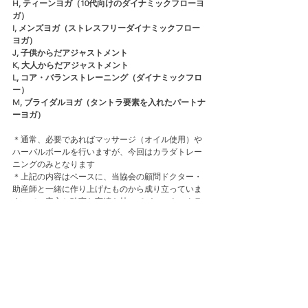
H, ティーンヨガ（10代向けのダイナミックフローヨ
ガ）
I, メンズヨガ（ストレスフリーダイナミックフロー
ヨガ）
J, 子供からだアジャストメント
K, 大人からだアジャストメント
L, コア・バランストレーニング（ダイナミックフロ
ー）
M, ブライダルヨガ（タントラ要素を入れたパートナ
ーヨガ）
＊通常、必要であればマッサージ（オイル使用）や
ハーバルボールを行いますが、今回はカラダトレー
ニングのみとなります
＊上記の内容はベースに、当協会の顧問ドクター・
助産師と一緒に作り上げたものから成り立っていま
すので、安心と確実な実績を持ってパーソナルクラ
スを行わさせて頂きます
＜参加費＞
＊１回のトレーニングは２名まで可能ですので２名
でシェアもできます
＊日本円でのお支払い・日本の口座通しでのお振込
も可能です