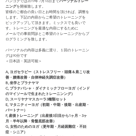
バンコクでは2019年 7月16日まで
パーソナルトレー
ニング
を開催致します。
皆様のご都合の良い日とお時間を頂ければ、調整を
します。下記の内容からご希望のトレーニングを
ピックアップして頂きます。ミックスでも良いで
す。トレーニングを最適な内容にするために
メールでの事前問診とご希望のトレーニングからプ
ログラミングを致します。
パーソナルの内容は多義に渡り、１回のトレーニン
グは90分です
＜日本語・英語可能＞
A, ヨガセラピー（ストレスフリー・頭痛＆肩こり改
善・腰痛改善・自律神経失調症改善）
B, 坐学とプラナヤマ
C, プラナバシャ・ダイナミックフローヨガ（インド
のマイソールで生まれたトレーニンング）
D, スーリヤナマスカーラ3種類セット
E, マタニティーヨガ（初期・中期・後期・出産期・
パートナー）
F, 産後トレーニング（出産後3日目から1ヶ月・3ヶ
月・半年以降・骨盤底筋改善）
G, 女性のためのヨガ（更年期・月経困難症・不妊
症・シニア）