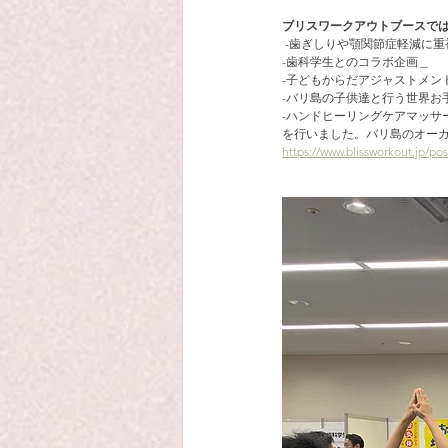
ブリスワークアウトブースで
 -歯ぎしりや顎関節症軽減に
-歯科学生とのコラボ企画＿
-子どもからだアジャストメン
-バリ島の子供達と行う世界お
-ハンドヒーリングケアマッサ
を行いました。バリ島のオーガ
https://www.blissworkout.jp