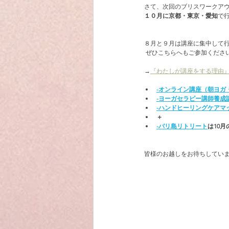
さて、次回のブリスワークア
１０月に京都・東京・愛知
で
８月と９月は講座に集中して
 ぜひこちらへもご参加くださ
→
『わたしが講座をする理由
-オンライン講座（朝ヨガ
-ヨーガセラピー講師養成
-ハンドヒーリングケアマ
＋
-バリ島リトリート
は10
皆様のお越しをお待ちしてい