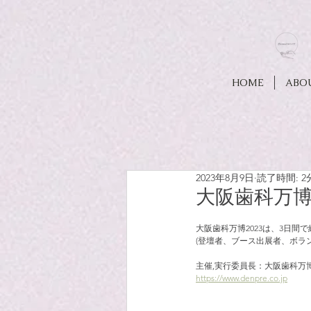
HOME
ABO
2023年8月9日
読了時間: 2
大阪歯科万
大阪歯科万博2023は、3日間で
(登壇者、ブース出展者、ボラ
主催,実行委員長：大阪歯科万
https://www.denpre.co.jp