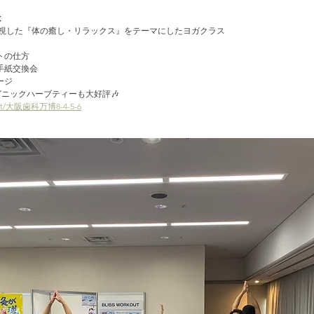
は
重視した『体の癒し・リラックス』をテーマにしたヨガクラス
トの仕方
手紙交換会
ージ
ニックハーブティーも大好評🎶
/post/大阪歯科万博8-4-5-6