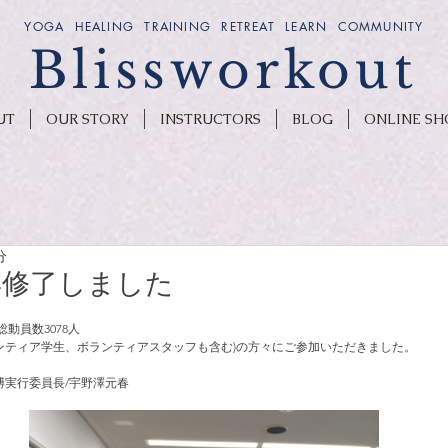
YOGA HEALING TRAINING RETREAT LEARN COMMUNITY
Blissworkout
UT
OUR STORY
INSTRUCTORS
BLOG
ONLINE SH
分
博修了しました
総動員数3078人
ンティア学生、ボランティアスタッフも含む)の方々にご参加いただきました。
博実行委員長/宇野澤元春