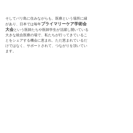
そしてバリ島に住みながらも、医療という場所に縁
プライマリーケア学術会
があり、日本では毎年
大会
という医師たちや医師学生が活躍し開いている
大きな統合医療の場で、私たちが行ってきているこ
とをシェアする機会に恵まれ、ただ恵まれているだ
けではなく、サポートされて、つながりを頂いてい
ます。