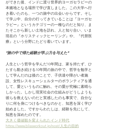
ができた後、インドに渡り世界的ヨーガセラピーの
本拠地となる場所で学び直しました。この大学へ行
き着いたのも、一つの旅中の出会いからです。そし
て学ぶ中、自分の行ってきていることは『ヨーガセ
ラピー』というカテゴリーの一種なのだと知り、ま
たそこから新しい土地を訪れ、人と知り合い、いま
現在の『ホリスティックヒーリング』や、『代替医
療』という分野にたどり着いています。
*旅の中で得た経験が学ぶ力を与えた*
人生という哲学を学んだ10年間は、家を持たず、ひ
たすら動き続ける10年間の旅の中で、哲学を勉学と
して学んだのは後のことで、子供達や障がい者施
設、女性レスキューシェルターのボランティアを通
して、愛というものに触れ、その愛が究極に素晴ら
しかった。しかし現実社会の仕組みがどうしようも
彼らを救えないのだと実感したのも事実で、自分な
りに何を身につけるべきなのかと、知恵を深く学び
始めました。ですからわたしは、経験を先にして、
知恵を深めたのです。
大きく価値観を変えられたインド時代
https://www.blissworkout.jp/post/人生の目的