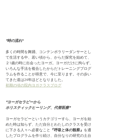
*時の流れ
*
多くの時間を舞踊、コンテンポラリーダンサーとし
て生活する中、若い頃から、からだ探究を始めて、
２1歳の時に出会ったヨーガ。ヨーガだけに拘らず、
いろんな手法を複合したからだトレーニングプログ
ラムを作ることが得意で、今に至ります。その歩い
てきた道は24年ほどとなりました。
初期の頃の院内ヨガクラスブログ
*ヨーガセラピーから
ホリスティックヒーリング、代替医療*
ヨーガセラピーというカテゴリーすら、ヨーガを始
めた時は知らず、ただ自分とわたしのクラスを受け
に下さる人々へ必要なこと
『呼吸と体の観察』
を通
したプログラムを作り続け、自分なりの研究の土台