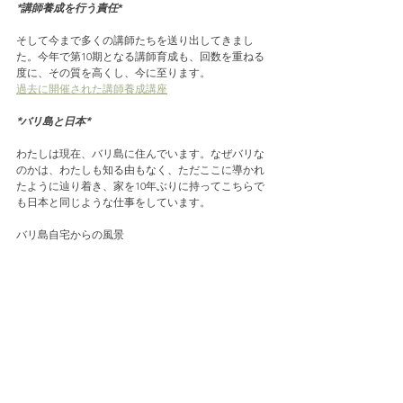
*講師養成を行う責任
*
そして今まで多くの講師たちを送り出してきまし
た。今年で第10期となる講師育成も、回数を重ねる
度に、その質を高くし、今に至ります。
過去に開催された講師養成講座
*バリ島と日本*
わたしは現在、バリ島に住んでいます。なぜバリな
のかは、わたしも知る由もなく、ただここに導かれ
たように辿り着き、家を10年ぶりに持ってこちらで
も日本と同じような仕事をしています。
バリ島自宅からの風景