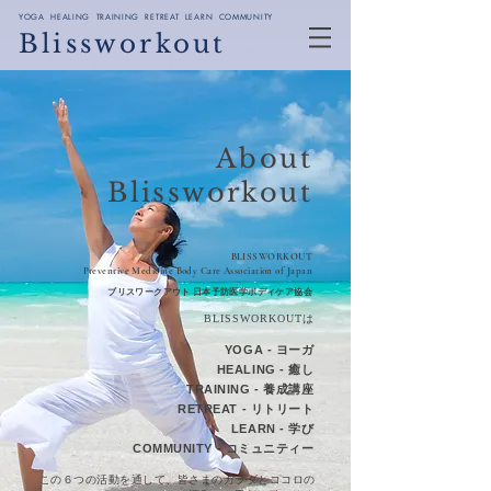
YOGA HEALING TRAINING RETREAT LEARN COMMUNITY
Blissworkout
About
Blissworkout
BLISSWORKOUT
​Preventive Medicine Body Care Association of Japan
​ブリスワークアウト
日本予防医学ボディケア協会
BLISSWORKOUTは
YOGA - ヨ
ー
ガ
HEALING - 癒し
TRAINING - 養成講座
RETREAT - リトリート
LEARN - 学び
COMMUNITY - コミュニティー
この６
つの活
動を通して、
皆さまのカラダとココロ
の