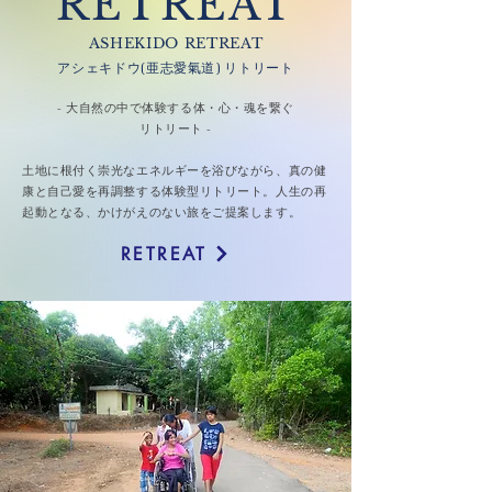
RETREAT
ASHEKIDO RETREAT​
アシェキドウ(亜志愛氣道) リ
ト
リート
- 大自然の中で体験する体・心・魂を繋ぐ
リトリート -
土地に根付く崇光なエネルギーを浴びながら、真の健
康と自己愛を再調整する体験型リトリート。人生の再
起動となる、かけがえのない旅をご提案します。
RETREAT