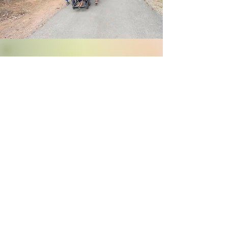
LEARN
LIFE WITH WISDOM
智慧のある人生
-人生を学ぶ大人のための智慧講座-
あらゆるジャンルのプロフェッショナル達が行う、
幸福の追求と真の健康をテーマとした現地とオンラ
インのトレーニング講座。世界中から講師を招いて
います。
LEARN