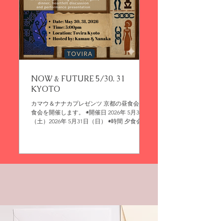
NOW & FUTURE 5/30. 31
KYOTO
カマウ＆ナナカプレゼンツ 京都の昼食会・夕
食会を開催します。 ◉開催日 2026年 5月30日
（土）2026年 5月31日（日） ◉時間 夕食会 ｜
17:00 START 昼食会（5/31のみ）｜13:00
START ◉会場 TOVIRA 京都
https://maps.app.goo.gl/cwkKgYKs3zZRHSbc7
?g_st=i ◉参加費 夕食会｜3,500円 カレー昼食
会｜2,500円 ◉FOOD & DRINK ブラジルとバ
リ島のエッセンスが重なり合う、スペシャ
ル・オーガニック・ベジタリアンのお食事＆
スイーツ。 お飲み物は、バリ島・ムンドック
山のオーガニック農園のコーヒー、または、
マデーのオーガニックハーブ農園のくハーブ
ティー付き。 ◉DINNER GATHERING 夕食会