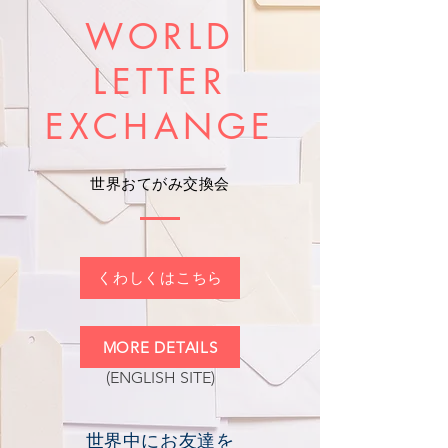
では、Kamau と Nanaka によるトゥルーヴィ
WORLD
ーアーツによる ショートパフォーマンス・プ
レゼンテーションを行います。 その後、日本
LETTER
におけるアートの現在と未来、そして異文化
コラボレーションの可能性について、皆さん
と自由に語り合うオープンダ
EXCHANGE
世界おてがみ交換会
くわしくはこちら
MORE DETAILS
(ENGLISH SITE)
世界中にお友達を