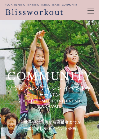
YOGA HEALING TRAINING RETREAT LEARN COMMUNITY
Blissworkout
COMMUNITY
ソウルフルメディシン イベントキ
ャラバン
SOULFUL MEDICINE EVENT
CARAVAN
- 世界中の子供から高齢者までが
一緒に楽しめるイベント企画-