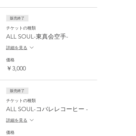
・・・・・・・・・・・
販売終了
[HEALING]💆💆‍♀️
チケットの種類
man maru カードリーディング
ALL SOUL-東真会空手-
オラクルカードのガイダンス。明日をちょっ
と照らすヒントに
詳細を見る
yuu.infinito
価格
アロマとタッチヒーリングで心ほぐれる癒し
空間
￥3,000
Relax Domingo
一人一人に合った施術致します。今回はクイ
ックマッサージで出店
販売終了
チケットの種類
・・・・・・・・・・・
ALL SOUL-コバレレコーヒー -
[BEAUTY]✨
詳細を見る
amysalon_wax
マスクの下、大丈夫！？国産
ワックスオフィシャルトレーナーが初出店！
価格
お鼻の入口3ミリほどをキレイにする美容ワ