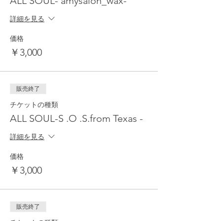
ALL SOUL- amysalon_wax-
https://toshinkai.jp
詳細を見る
BLISSWORKOUT
心と体の連動ワークアウト
価格
https://www.blissworkout.jp
￥3,000
/TULUVI ARTS
真のアートの根源となるもの
販売終了
チケットの種類
ALL SOUL-S .O .S.from Texas -
詳細を見る
価格
￥3,000
販売終了