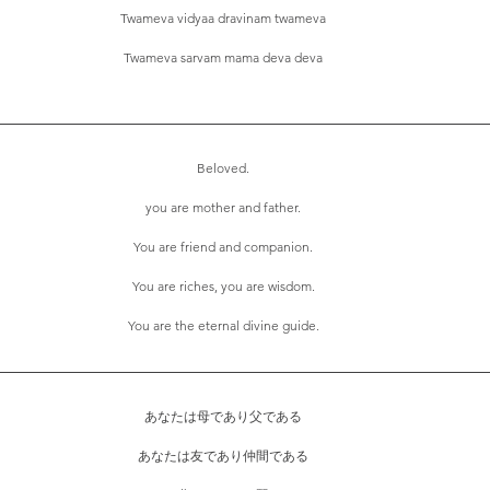
Twameva vidyaa dravinam twameva
Twameva sarvam mama deva deva
Beloved.
you are mother and father.
You are friend and companion.
You are riches, you are wisdom.
You are the eternal divine guide.
あなたは母であり父である
あなたは友であり仲間である