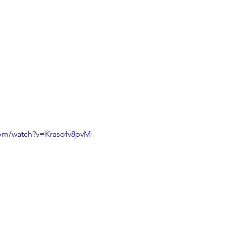
com/watch?v=Krasofv8pvM