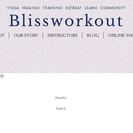
YOGA HEALING TRAINING RETREAT LEARN COMMUNITY
Blissworkout
UT
OUR STORY
INSTRUCTORS
BLOG
ONLINE SH
1分
Akasha
Space