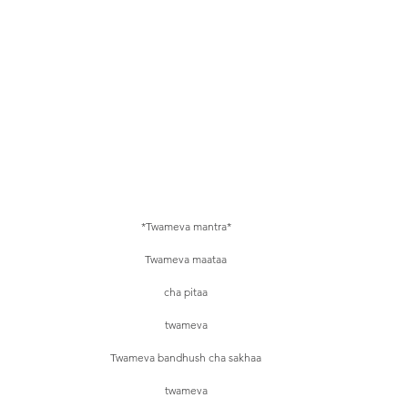
*Twameva mantra*
Twameva maataa
cha pitaa
twameva
Twameva bandhush cha sakhaa
twameva