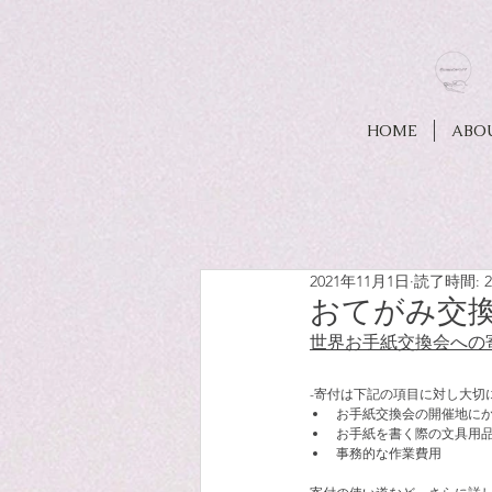
HOME
ABO
2021年11月1日
読了時間: 
おてがみ交
世界お手紙交換会への
-寄付は下記の項目に対し大切
お手紙交換会の開催地に
お手紙を書く際の文具用
事務的な作業費用