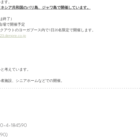
います。
ンドネシア共和国のバリ島、ジャワ島で開催しています。
集は終了）
の会場で開催予定
ワークアウトのヨーガブース内で1日20名限定で開催します。
023.denpre.co.jp
いと考えています。
い者施設、シニアホームなどでの開催。
4-184590 
0) 