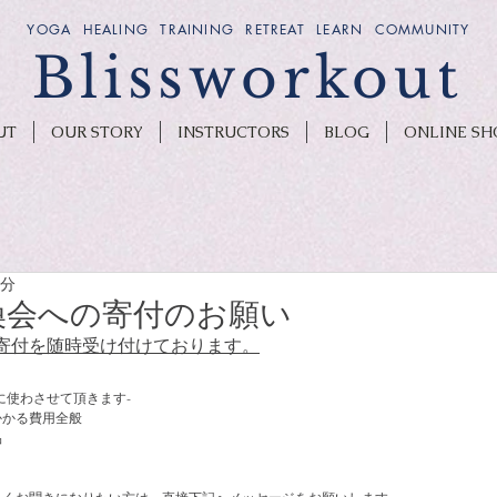
YOGA HEALING TRAINING RETREAT LEARN COMMUNITY
Blissworkout
UT
OUR STORY
INSTRUCTORS
BLOG
ONLINE SH
2分
換会への寄付のお願い
寄付を随時受け付けております。
に使わさせて頂きます-
かかる費用全般
品