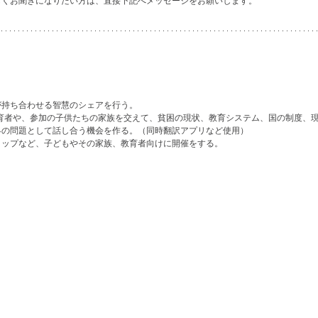
しくお聞きになりたい方は、直接下記へメッセージをお願いします。
が持ち合わせる智慧のシェアを行う。
教育者や、参加の子供たちの家族を交えて、貧困の現状、教育システム、国の制度、
界の問題として話し合う機会を作る。（同時翻訳アプリなど使用）
ョップなど、子どもやその家族、教育者向けに開催をする。