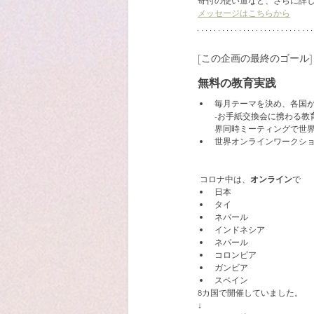
寄付の使い道など、さらに詳
メッセージはこちらから
[この企画の最終のゴール]
無料の教育実践
毎月テーマを決め、各国
-お手紙交換会に携わる
界同時ミーティングで世
世界オンラインワークシ
 コロナ中は、
オンライン
で
日本
タイ
ネパール
インドネシア
ネパール
コロンビア
ガンビア
スペイン
8カ国で開催していました。
↓