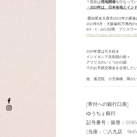
＊現在は
現地開催
を行なって
・2023年は、日本各地とイ
-愛知県名古屋市(2023年の募
2023年8月：大阪歯科万博内
8/4・5・6の3日間、ブリス
https://osaka-dentistry-expo-2
2024年度は引き続き
インドネシア共和国の島々
アフリカのいくつかの国
でのお手紙交換会を企画した
他、孤児院、小児病棟、障が
[寄付への銀行口座]
ゆうちょ銀行
記号番号：振替：00850-
(当座：〇八九店 18459