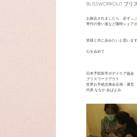
BLISSWORKOUT 
お振込されましたら、必ず→
寄付の使い道など随時シェア
皆様と共に歩みたいと思いま
心を込めて
日本予防医学ボデイケア協会
ブリスワークアウト
世界お手紙交換会企画・運営
代表 ななか あばよみ