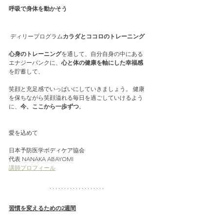
呼吸で身体を動かそう
 ディリープログラム
カラダとココロのトレーニング
心身のトレーニング
を通して、自分自身の中にある
エナジーバンクに、
心と体の健康を軸にした幸福感
を貯蓄して、
笑顔と充足感でいっぱいにしていきましょう。 健康
を保ちながら笑顔溢れる毎日を過ごしていけるよう
に、
今、ここから一歩ずつ
。
愛を込めて 
日本予防医学ボディケア協会
代表 NANAKA ABAYOMI
講師プロフィール
習慣を変えるための2週間