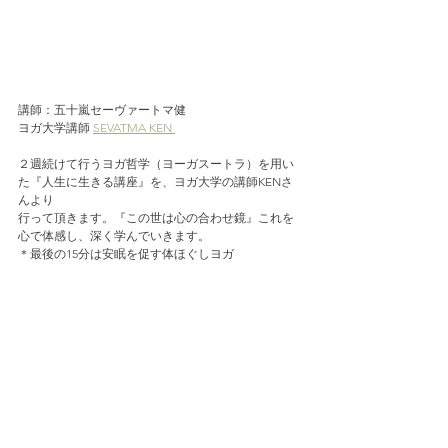
講師：五十嵐セーヴァートマ健
ヨガ大学講師 
SEVATMA KEN 
２週続けて行うヨガ哲学（ヨーガスートラ）を用い
た『人生に生きる講座』を、ヨガ大学の講師KENさ
んより
行って頂きます。『この世は心の合わせ鏡』これを
心で体感し、深く学んでいきます。
＊最後の15分は安眠を促す体ほぐしヨガ