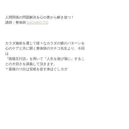
人間関係の問題解決を心の奥から解き放つ！
講師：整体師 
SACHIKO ITO
カラダ施術を通じて様々なカラダの癖のパターンを
心のケアと共に開く整体師のサチコ先生より、今回
は
『陰陽五行説』を用いて『人生を遊び場に』するこ
との大切さを講義して頂きます。
＊最後の15分は安眠を促す体ほぐしヨガ