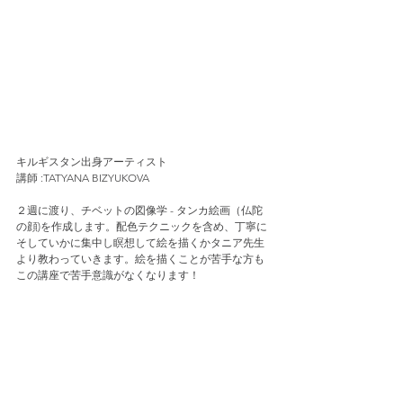
キルギスタン出身アーティスト
講師 :TATYANA BIZYUKOVA
２週に渡り、チベットの図像学 - タンカ絵画（仏陀
の顔)を作成します。配色テクニックを含め、丁寧に
そしていかに集中し瞑想して絵を描くかタニア先生
より教わっていきます。絵を描くことが苦手な方も
この講座で苦手意識がなくなります！