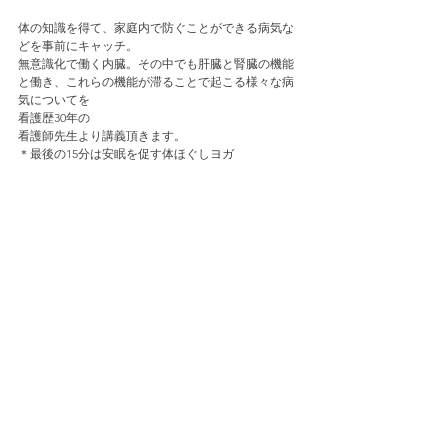
体の知識を得て、家庭内で防ぐことができる病気な
どを事前にキャッチ。
無意識化で働く内臓。その中でも肝臓と腎臓の機能
と働き、これらの機能が滞ることで起こる様々な病
気についてを
看護歴30年の
看護師先生より講義頂きます。
＊最後の15分は安眠を促す体ほぐしヨガ