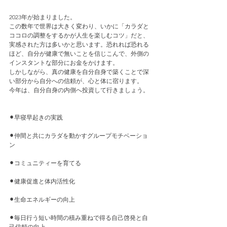
2023年が始まりました。
この数年で世界は大きく変わり、いかに「カラダと
ココロの調整をするかが人生を楽しむコツ」だと、
実感された方は多いかと思います。恐れれば恐れる
ほど、自分が健康で無いことを信じこんで、外側の
インスタントな部分にお金をかけます。
しかしながら、真の健康を自分自身で築くことで深
い部分から自分への信頼が、心と体に宿ります。
今年は、自分自身の内側へ投資して行きましょう。
⚫︎早寝早起きの実践
⚫︎仲間と共にカラダを動かすグループモチベーショ
ン
⚫︎コミュニティーを育てる
⚫︎健康促進と体内活性化
⚫︎生命エネルギーの向上
⚫︎毎日行う短い時間の積み重ねで得る自己啓発と自
己信頼の向上