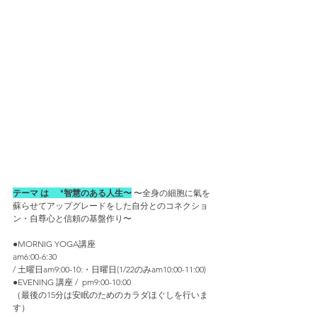
テーマ は　 
"智慧のある人生〜
 〜全身の細胞に氣を
蘇らせてアップグレードをした自分とのコネクショ
ン・自尊心と信頼の基盤作り〜 
●
MORNIG YOGA講座
am6:00-6:30 
/ 土曜日am9:00-10:・日曜日(1/22のみam10:00-11:00)
●EVENING 講座 /  pm9:00-10:00 
（最後の15分は安眠のためのカラダほぐしを行いま
す）