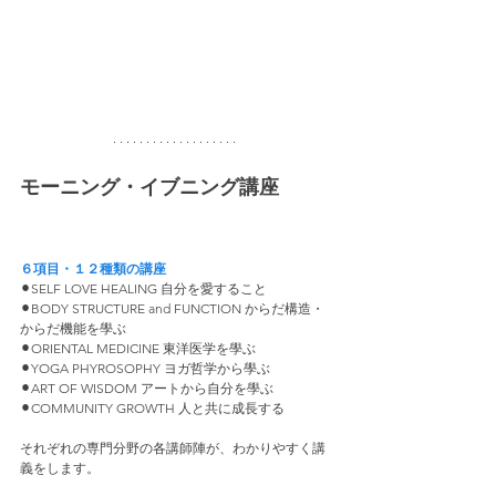
モーニング・イブニング講座 
６項目・１２種類の講座
⚫︎SELF LOVE HEALING 自分を愛すること
⚫︎BODY STRUCTURE and FUNCTION からだ構造・
からだ機能を學ぶ
⚫︎ORIENTAL MEDICINE 東洋医学を學ぶ
⚫︎YOGA PHYROSOPHY ヨガ哲学から學ぶ
⚫︎ART OF WISDOM アートから自分を學ぶ
⚫︎COMMUNITY GROWTH 人と共に成長する
それぞれの専門分野の各講師陣が、わかりやすく講
義をします。