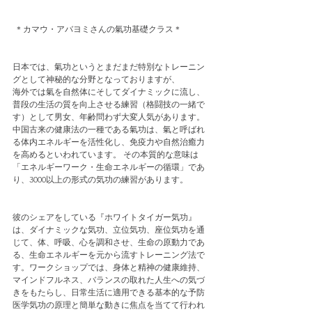
 ＊カマウ・アバヨミさんの氣功基礎クラス＊
日本では、氣功というとまだまだ特別なトレーニン
グとして神秘的な分野となっておりますが、
海外では氣を自然体にそしてダイナミックに流し、
普段の生活の質を向上させる練習（格闘技の一緒で
す）として男女、年齢問わず大変人気があります。
中国古来の健康法の一種である氣功は、氣と呼ばれ
る体内エネルギーを活性化し、免疫力や自然治癒力
を高めるといわれています。 その本質的な意味は
「エネルギーワーク・生命エネルギーの循環」であ
り、3000以上の形式の気功の練習があります。
彼のシェアをしている『ホワイトタイガー気功』
は、ダイナミックな気功、立位気功、座位気功を通
じて、体、呼吸、心を調和させ、生命の原動力であ
る、生命エネルギーを元から流すトレーニング法で
す。ワークショップでは、身体と精神の健康維持、
マインドフルネス、バランスの取れた人生への気づ
きをもたらし、日常生活に適用できる基本的な予防
医学気功の原理と簡単な動きに焦点を当てて行われ