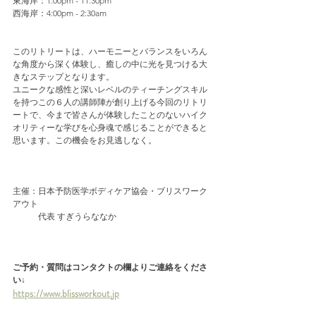
東海岸：1:00pm - 11:30pm 
西海岸：4:00pm - 2:30am
このリトリートは、ハーモニーとバランスをいろん
な角度から深く体験し、癒しの中に光を見つける大
きなステップとなります。
ユニークな感性と深いレベルのティーチングスキル
を持つこの６人の講師陣が創り上げる今回のリトリ
ートで、今まで皆さんが体験したことのないハイク
オリティーな学びを心身魂で感じることができると
思います。この機会をお見逃しなく。
主催：日本予防医学ボディケア協会・ブリスワーク
アウト
　　　代表 すぎうらななか
ご予約・質問はコンタクトの欄よりご連絡をくださ
い↓
https://www.blissworkout.jp