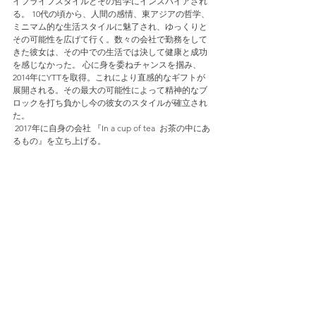
イフライフスタイルとその哲学にインスパイアされ
る。 10代の頃から、人間の感情、東アジアの哲学、
ミニマム的な生活スタイルに魅了され、ゆっくりと
その可能性を広げて行く。数々の会社で勤務をして
きた彼女は、その中での生活では決して健康と成功
を感じなかった。 心に身を委ねチャンスを掴み、
2014年にYTTを取得。これにより直感的なギフトが
展開される。その最大の可能性によって精神的なブ
ロックを打ち負かし今の彼女のスタイルが確立され
た。 
 2017年に自身の会社 『In a cup of tea  お茶の中にあ
るもの』を立ち上げる。