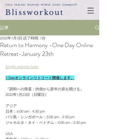
YOGA HEALING TRAINING RETREAT LEARN COMMUNITY
Blissworkout
記事
2022年1月3日
読了時間: 7分
Return to Harmony -One Day Online
Retreat-January 23th
Englih website here
1 Dayオンラインリトリート開催します。
『調和への帰還：内側から新年の扉を開ける』
2022年1月23日（日曜日）
アジア
日本：6:00 am - 4:30 pm 
バリ島・シンガポール：5:00 am - 3:30 pm 
ジャカルタ・タイ・ベトナム：4:00 am - 2:30 pm 
USA