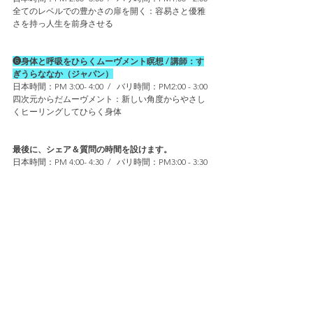
全てのレベルでの豊かさの扉を開く：容易さと優雅
さを持っ人生を前身させる
❻身体と呼吸をひらくムーヴメント瞑想 / 講師：す
ぎうらななか（ジャパン）
日本時間：
PM 3:00- 4:00  /   バリ時間：PM2:00 - 3:00 
四次元からだムーヴメント：新しい角度からやさし
くヒーリングしてひらく身体  
最後に、シェア＆質問の時間を設けます。
日本時間：
PM 4:00- 4:30  /   バリ時間：PM3:00 - 3:30 