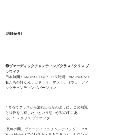
[講師紹介]
❶ヴェーディックチャンティングクラス / 
クリス プ
ラウィタ
日本時間：AM 6:00- 7:00  /   バリ時間：AM 5:00- 6:00
私たちの輝く光：ガヤトリーマントラ（ヴェーディ
ックチャンティングバージョン） 
" まるでグラスから溢れ出るかのように、この知識
と経験を共有したいという想いが私の中にあ
る。"　- クリス プラウィタ
 長年の間、ヴェーディック チャンティング、iRest 
Yoga Nidra（アイレスト・ヨガニドラ）、サウンド