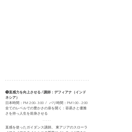
❺直感力を向上させる / 講師：デフィアナ（インド
ネシア）
日本時間：PM 2:00- 3:00  /   バリ時間：PM1:00 - 2:00 
全てのレベルでの豊かさの扉を開く：容易さと優雅
さを持っ人生を前身させる
直感を使ったガイダンス講師。 東アジアのスローラ