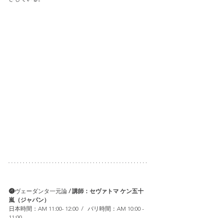
❹
ヴェーダンタ一元論 
/ 講師：セヴァトマ ケン五十
嵐（ジャパン）
日本時間：AM 11:00- 12:00  /   バリ時間：AM 10:00 - 
11:00 