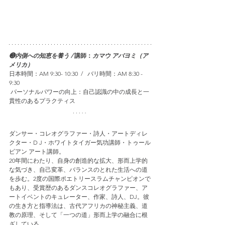
❸内側への知恵を養う / 
講師：
カマウ アバヨミ（ア
メリカ）
日本時間：AM 9:30- 10:30  /   バリ時間：AM 8:30 - 
9:30 
 パーソナルパワーの向上：自己認識の中の成長と一
貫性のあるプラクティス
ダンサー・コレオグラファー・詩人・アートディレ
クター・D J・ホワイトタイガー気功講師・トゥール
ビアン アート講師。
20年間にわたり、自身の創造的な拡大、形而上学的
な気づき、自己変革、バランスのとれた生活への道
を歩む。2度の国際ポエトリースラムチャンピオンで
もあり、受賞歴のあるダンスコレオグラファー、ア
ートイベントのキュレーター、作家、詩人、DJ。彼
の生き方と指導法は、古代アフリカの神秘主義、道
教の原理、そして「一つの道」形而上学の融合に根
ざしている。