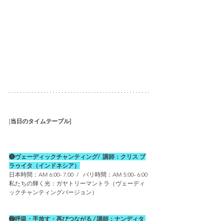
[
当日のタイムテープル]
❶ヴェーディックチャンティング/  講師：クリス プ
ラゥイタ（インドネシア）
日本時間：AM 6:00- 7:00  /   バリ時間：AM 5:00- 6:00
私たちの輝く光：ガヤトリーマントラ（ヴェーディ
ックチャンティングバージョン） 
❷呼吸・手放す・再びつながる / 講師：ナンディタ 