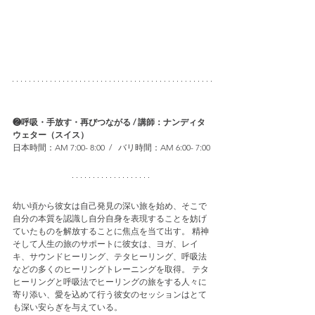
❷呼吸・手放す・再びつながる / 講師：ナンディタ 
ウェター（スイス）
日本時間：AM 7:00- 8:00  /   バリ時間：AM 6:00- 7:00
幼い頃から彼女は自己発見の深い旅を始め、そこで
自分の本質を認識し自分自身を表現することを妨げ
ていたものを解放することに焦点を当て出す。 精神
そして人生の旅のサポートに彼女は、ヨガ、レイ
キ、サウンドヒーリング、テタヒーリング、呼吸法
などの多くのヒーリングトレーニングを取得。 テタ
ヒーリングと呼吸法でヒーリングの旅をする人々に
寄り添い、愛を込めて行う彼女のセッションはとて
も深い安らぎを与えている。