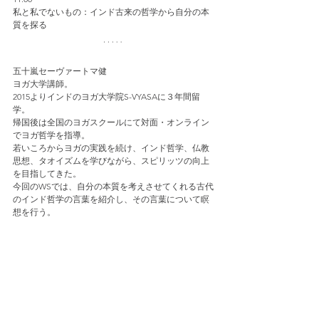
私と私でないもの
：
インド古来の哲学から自分の本
質を探る
五十嵐セーヴァートマ健
ヨガ大学講師。
2015よりインドのヨガ大学院S-VYASAに３年間留
学。
帰国後は全国のヨガスクールにて対面・オンライン
でヨガ哲学を指導。
若いころからヨガの実践を続け、インド哲学、仏教
思想、タオイズムを学びながら、スピリッツの向上
を目指してきた。
今回のWSでは、自分の本質を考えさせてくれる古代
のインド哲学の言葉を紹介し、その言葉について瞑
想を行う。