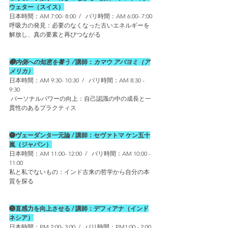
ウェター（スイス）
日本時間：AM 7:00- 8:00  /   バリ時間：AM 6:00- 7:00
呼吸力の発見：必要のなくなった古いエネルギーを
解放し、真の要素と再びつながる
❸内側への知恵を養う / 
講師：
カマウ アバヨミ（ア
メリカ）
日本時間：AM 9:30- 10:30  /   バリ時間：AM 8:30 - 
9:30 
 パーソナルパワーの向上：自己認識の中の成長と一
貫性のあるプラクティス
❹ヴェーダンタ一元論 / 講師：セヴァトマ ケン五十
嵐（ジャパン）
日本時間：AM 11:00- 12:00  /   バリ時間：AM 10:00 - 
11:00 
私と私でないもの
：
インド古来の哲学から自分の本
質を探る
❺直感力を向上させる / 講師：デフィアナ（インド
ネシア）
日本時間：PM 2:00- 3:00  /   バリ時間：PM1:00 - 2:00 