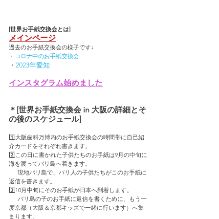
[世界お手紙交換会とは]
メインページ
過去のお手紙交換会の様子です↓
・
コロナ中のお手紙交換会
・
2023年愛知
インスタグラム始めました
＊[世界お手紙交換会 in 大阪の詳細とそ
の後のスケジュール]
1️⃣大阪歯科万博内のお手紙交換会の時間帯に自己紹
介カードをそれぞれ書きます。
2️⃣この日に書かれた子供たちのお手紙は9月の中旬に
海を渡ってバリ島へ着きます。
　  現地バリ島で、バリ人の子供たちがこのお手紙に
返信を書きます。
3️⃣10月中旬にそのお手紙が日本へ到着します。
　  バリ島の子のお手紙に返信を書くために、もう一
度京都（大阪＆京都キッズで一緒に行います）へ集
まります。