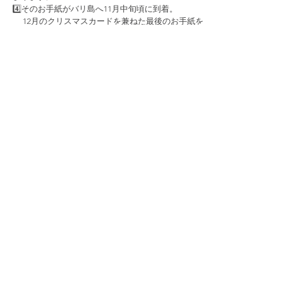
4️⃣そのお手紙がバリ島へ11月中旬頃に到着。
　 12月のクリスマスカードを兼ねた最後のお手紙を
バリ島の子が書きます。
5️⃣最後、クリスマス前に京都へお手紙が届き、受け
取り場所にて受け取って終了です。
質問やご予約はこちらからお願いしま
す。
この企画への寄付も随時受け付けています。
寄付のご案内はこちらから